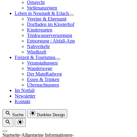
Ortsrecht
Stellenanzeigen
Leben in Neustadt & Erlach
Vereine & Ehrenamt
Dorfladen im Klosterhof
Kindergarten
Trinkwasserversorgung
Entsorgung / Abfall-App
Nahverkehr
Windkraft
Freizeit & Tourismus
Veranstaltungen
Wanderwege
Der MainRadweg
Essen & Trinken
Übernachtungen
Im Notfall
Newsletter
Kontakt
Suche
Dunkles Design
Startseite
›
Allgemeine Informationen
›