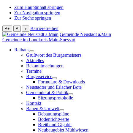
Zum Hauptinhalt springen
Zur Navigation springen
Zur Suche springen
Barrierefreiheit
A+
A
◑
Gemeinde Neustadt a.Main
Gemeinde im Landkreis Main-Spessart
Rathaus
Grußwort des Bürgermeisters
Aktuelles
Bekanntmachungen
Termine
Bürgerservice
Formulare & Downloads
Neustadter und Erlacher Bote
Gemeinderat & Politik
Sitzungsprotokolle
Kontakt
Bauen & Umwelt
Bebauungspläne
Bodenrichtwerte
Breitband Gigabit
Neubaugebiet Mühlwiesen