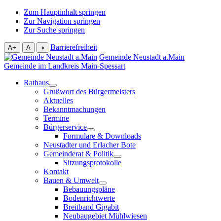
Zum Hauptinhalt springen
Zur Navigation springen
Zur Suche springen
Barrierefreiheit
A+
A
◑
Gemeinde Neustadt a.Main
Gemeinde im Landkreis Main-Spessart
Rathaus
Grußwort des Bürgermeisters
Aktuelles
Bekanntmachungen
Termine
Bürgerservice
Formulare & Downloads
Neustadter und Erlacher Bote
Gemeinderat & Politik
Sitzungsprotokolle
Kontakt
Bauen & Umwelt
Bebauungspläne
Bodenrichtwerte
Breitband Gigabit
Neubaugebiet Mühlwiesen