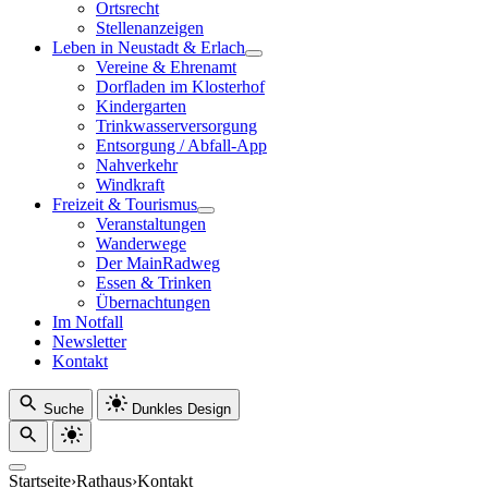
Ortsrecht
Stellenanzeigen
Leben in Neustadt & Erlach
Vereine & Ehrenamt
Dorfladen im Klosterhof
Kindergarten
Trinkwasserversorgung
Entsorgung / Abfall-App
Nahverkehr
Windkraft
Freizeit & Tourismus
Veranstaltungen
Wanderwege
Der MainRadweg
Essen & Trinken
Übernachtungen
Im Notfall
Newsletter
Kontakt
Suche
Dunkles Design
Startseite
›
Rathaus
›
Kontakt