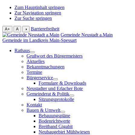
Zum Hauptinhalt springen
Zur Navigation springen
Zur Suche springen
Barrierefreiheit
A+
A
◑
Gemeinde Neustadt a.Main
Gemeinde im Landkreis Main-Spessart
Rathaus
Grußwort des Bürgermeisters
Aktuelles
Bekanntmachungen
Termine
Bürgerservice
Formulare & Downloads
Neustadter und Erlacher Bote
Gemeinderat & Politik
Sitzungsprotokolle
Kontakt
Bauen & Umwelt
Bebauungspläne
Bodenrichtwerte
Breitband Gigabit
Neubaugebiet Mühlwiesen