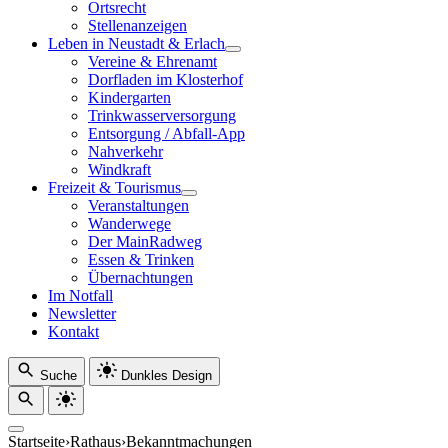
Ortsrecht
Stellenanzeigen
Leben in Neustadt & Erlach
Vereine & Ehrenamt
Dorfladen im Klosterhof
Kindergarten
Trinkwasserversorgung
Entsorgung / Abfall-App
Nahverkehr
Windkraft
Freizeit & Tourismus
Veranstaltungen
Wanderwege
Der MainRadweg
Essen & Trinken
Übernachtungen
Im Notfall
Newsletter
Kontakt
Suche
Dunkles Design
Startseite
›
Rathaus
›
Bekanntmachungen