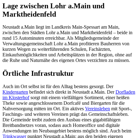
Lage zwischen Lohr a.Main und
Marktheidenfeld
Neustadt a.Main liegt im Landkreis Main-Spessart am Main,
zwischen den Städten Lohr a.Main und Marktheidenfeld – beide in
rund 15 Autominuten erreichbar. Als Mitgliedsgemeinde der
Verwaltungsgemeinschaft Lohr a.Main profitieren Bauherren von
kurzen Wegen zu weiterführenden Schulen, Fachärzten,
Einkaufsmöglichkeiten und Arbeitsplätzen in der Region, ohne auf
die Ruhe und Naturnähe des eigenen Ortes verzichten zu müssen.
Örtliche Infrastruktur
Auch im Ort selbst ist für den Alltag bestens gesorgt. Der
Kindergarten
befindet sich direkt in Neustadt a.Main. Der
Dorfladen
im Klosterhof
sorgt mit einem vielfältigen Sortiment, einer heißen
Theke sowie angeschlossenem Dorfcafé und Biergarten für die
Nahversorgung mitten im Ort. Ein aktives
Vereinsleben
mit Sport-,
Faschings- und weiteren Vereinen prägt das Gemeinschaftsleben.
Die Gemeinde treibt zudem den Ausbau eines gigabitfähigen
Breitbandnetzes voran, sodass auch Homeoffice und digitale
Anwendungen im Neubaugebiet bestens möglich sind. Auch beim
Trinkwasser
punktet Neustadt a.Main: aus den beiden eigenen