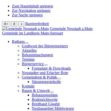
Zum Hauptinhalt springen
Zur Navigation springen
Zur Suche springen
Barrierefreiheit
A+
A
◑
Gemeinde Neustadt a.Main
Gemeinde im Landkreis Main-Spessart
Rathaus
Grußwort des Bürgermeisters
Aktuelles
Bekanntmachungen
Termine
Bürgerservice
Formulare & Downloads
Neustadter und Erlacher Bote
Gemeinderat & Politik
Sitzungsprotokolle
Kontakt
Bauen & Umwelt
Bebauungspläne
Bodenrichtwerte
Breitband Gigabit
Neubaugebiet Mühlwiesen