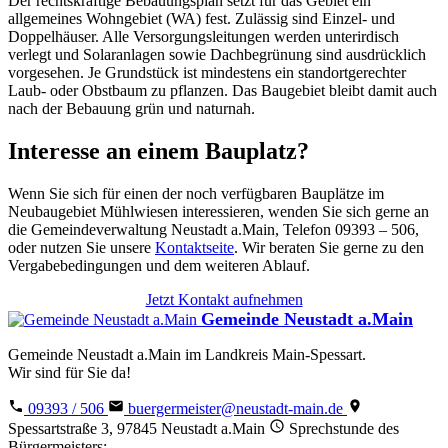
Der rechtskräftige Bebauungsplan setzt für das Gebiet ein
allgemeines Wohngebiet (WA) fest. Zulässig sind Einzel- und
Doppelhäuser. Alle Versorgungsleitungen werden unterirdisch
verlegt und Solaranlagen sowie Dachbegrünung sind ausdrücklich
vorgesehen. Je Grundstück ist mindestens ein standortgerechter
Laub- oder Obstbaum zu pflanzen. Das Baugebiet bleibt damit auch
nach der Bebauung grün und naturnah.
Interesse an einem Bauplatz?
Wenn Sie sich für einen der noch verfügbaren Bauplätze im
Neubaugebiet Mühlwiesen interessieren, wenden Sie sich gerne an
die Gemeindeverwaltung Neustadt a.Main, Telefon 09393 – 506,
oder nutzen Sie unsere
Kontaktseite
. Wir beraten Sie gerne zu den
Vergabebedingungen und dem weiteren Ablauf.
Jetzt Kontakt aufnehmen
Gemeinde Neustadt a.Main
Gemeinde Neustadt a.Main im Landkreis Main-Spessart.
Wir sind für Sie da!
09393 / 506
buergermeister@neustadt-main.de
Spessartstraße 3, 97845 Neustadt a.Main
Sprechstunde des
Bürgermeisters: