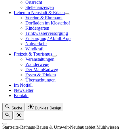
Ortsrecht
Stellenanzeigen
Leben in Neustadt & Erlach
Vereine & Ehrenamt
Dorfladen im Klosterhof
Kindergarten
Trinkwasserversorgung
Entsorgung / Abfall-App
Nahverkehr
Windkraft
Freizeit & Tourismus
Veranstaltungen
Wanderwege
Der MainRadweg
Essen & Trinken
Übernachtungen
Im Notfall
Newsletter
Kontakt
Suche
Dunkles Design
Startseite
›
Rathaus
›
Bauen & Umwelt
›
Neubaugebiet Mühlwiesen