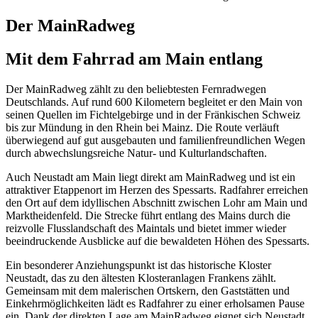
Der MainRadweg
Mit dem Fahrrad am Main entlang
Der MainRadweg zählt zu den beliebtesten Fernradwegen
Deutschlands. Auf rund 600 Kilometern begleitet er den Main von
seinen Quellen im Fichtelgebirge und in der Fränkischen Schweiz
bis zur Mündung in den Rhein bei Mainz. Die Route verläuft
überwiegend auf gut ausgebauten und familienfreundlichen Wegen
durch abwechslungsreiche Natur- und Kulturlandschaften.
Auch Neustadt am Main liegt direkt am MainRadweg und ist ein
attraktiver Etappenort im Herzen des Spessarts. Radfahrer erreichen
den Ort auf dem idyllischen Abschnitt zwischen Lohr am Main und
Marktheidenfeld. Die Strecke führt entlang des Mains durch die
reizvolle Flusslandschaft des Maintals und bietet immer wieder
beeindruckende Ausblicke auf die bewaldeten Höhen des Spessarts.
Ein besonderer Anziehungspunkt ist das historische Kloster
Neustadt, das zu den ältesten Klosteranlagen Frankens zählt.
Gemeinsam mit dem malerischen Ortskern, den Gaststätten und
Einkehrmöglichkeiten lädt es Radfahrer zu einer erholsamen Pause
ein. Dank der direkten Lage am MainRadweg eignet sich Neustadt