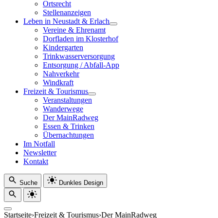
Ortsrecht
Stellenanzeigen
Leben in Neustadt & Erlach
Vereine & Ehrenamt
Dorfladen im Klosterhof
Kindergarten
Trinkwasserversorgung
Entsorgung / Abfall-App
Nahverkehr
Windkraft
Freizeit & Tourismus
Veranstaltungen
Wanderwege
Der MainRadweg
Essen & Trinken
Übernachtungen
Im Notfall
Newsletter
Kontakt
Suche
Dunkles Design
Startseite
›
Freizeit & Tourismus
›
Der MainRadweg