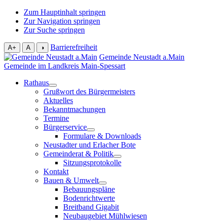
Zum Hauptinhalt springen
Zur Navigation springen
Zur Suche springen
Barrierefreiheit
A+
A
◑
Gemeinde Neustadt a.Main
Gemeinde im Landkreis Main-Spessart
Rathaus
Grußwort des Bürgermeisters
Aktuelles
Bekanntmachungen
Termine
Bürgerservice
Formulare & Downloads
Neustadter und Erlacher Bote
Gemeinderat & Politik
Sitzungsprotokolle
Kontakt
Bauen & Umwelt
Bebauungspläne
Bodenrichtwerte
Breitband Gigabit
Neubaugebiet Mühlwiesen