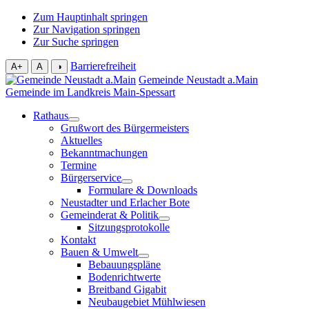
Zum Hauptinhalt springen
Zur Navigation springen
Zur Suche springen
Barrierefreiheit
A+
A
◑
Gemeinde Neustadt a.Main
Gemeinde im Landkreis Main-Spessart
Rathaus
Grußwort des Bürgermeisters
Aktuelles
Bekanntmachungen
Termine
Bürgerservice
Formulare & Downloads
Neustadter und Erlacher Bote
Gemeinderat & Politik
Sitzungsprotokolle
Kontakt
Bauen & Umwelt
Bebauungspläne
Bodenrichtwerte
Breitband Gigabit
Neubaugebiet Mühlwiesen