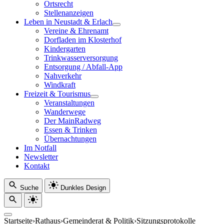
Ortsrecht
Stellenanzeigen
Leben in Neustadt & Erlach
Vereine & Ehrenamt
Dorfladen im Klosterhof
Kindergarten
Trinkwasserversorgung
Entsorgung / Abfall-App
Nahverkehr
Windkraft
Freizeit & Tourismus
Veranstaltungen
Wanderwege
Der MainRadweg
Essen & Trinken
Übernachtungen
Im Notfall
Newsletter
Kontakt
Suche
Dunkles Design
Startseite
›
Rathaus
›
Gemeinderat & Politik
›
Sitzungsprotokolle