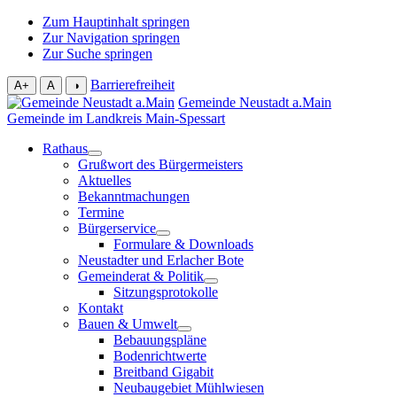
Zum Hauptinhalt springen
Zur Navigation springen
Zur Suche springen
Barrierefreiheit
A+
A
◑
Gemeinde Neustadt a.Main
Gemeinde im Landkreis Main-Spessart
Rathaus
Grußwort des Bürgermeisters
Aktuelles
Bekanntmachungen
Termine
Bürgerservice
Formulare & Downloads
Neustadter und Erlacher Bote
Gemeinderat & Politik
Sitzungsprotokolle
Kontakt
Bauen & Umwelt
Bebauungspläne
Bodenrichtwerte
Breitband Gigabit
Neubaugebiet Mühlwiesen