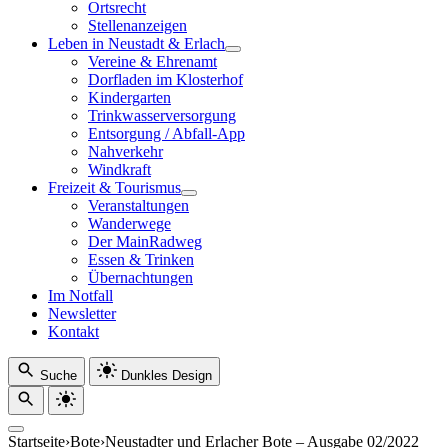
Ortsrecht
Stellenanzeigen
Leben in Neustadt & Erlach
Vereine & Ehrenamt
Dorfladen im Klosterhof
Kindergarten
Trinkwasserversorgung
Entsorgung / Abfall-App
Nahverkehr
Windkraft
Freizeit & Tourismus
Veranstaltungen
Wanderwege
Der MainRadweg
Essen & Trinken
Übernachtungen
Im Notfall
Newsletter
Kontakt
Suche
Dunkles Design
Startseite
›
Bote
›
Neustadter und Erlacher Bote – Ausgabe 02/2022