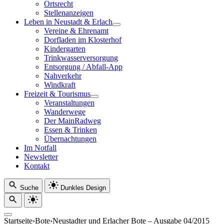
Ortsrecht
Stellenanzeigen
Leben in Neustadt & Erlach
Vereine & Ehrenamt
Dorfladen im Klosterhof
Kindergarten
Trinkwasserversorgung
Entsorgung / Abfall-App
Nahverkehr
Windkraft
Freizeit & Tourismus
Veranstaltungen
Wanderwege
Der MainRadweg
Essen & Trinken
Übernachtungen
Im Notfall
Newsletter
Kontakt
Suche
Dunkles Design
Startseite
›
Bote
›
Neustadter und Erlacher Bote – Ausgabe 04/2015