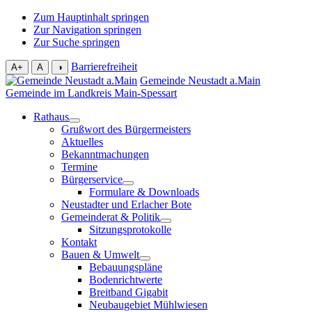
Zum Hauptinhalt springen
Zur Navigation springen
Zur Suche springen
Barrierefreiheit
A+
A
◑
Gemeinde Neustadt a.Main
Gemeinde im Landkreis Main-Spessart
Rathaus
Grußwort des Bürgermeisters
Aktuelles
Bekanntmachungen
Termine
Bürgerservice
Formulare & Downloads
Neustadter und Erlacher Bote
Gemeinderat & Politik
Sitzungsprotokolle
Kontakt
Bauen & Umwelt
Bebauungspläne
Bodenrichtwerte
Breitband Gigabit
Neubaugebiet Mühlwiesen