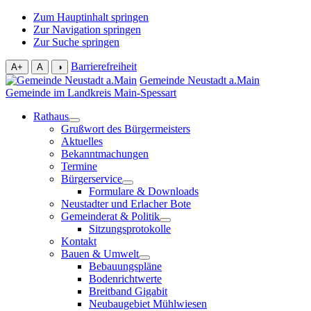
Zum Hauptinhalt springen
Zur Navigation springen
Zur Suche springen
Barrierefreiheit
A+
A
◑
Gemeinde Neustadt a.Main
Gemeinde im Landkreis Main-Spessart
Rathaus
Grußwort des Bürgermeisters
Aktuelles
Bekanntmachungen
Termine
Bürgerservice
Formulare & Downloads
Neustadter und Erlacher Bote
Gemeinderat & Politik
Sitzungsprotokolle
Kontakt
Bauen & Umwelt
Bebauungspläne
Bodenrichtwerte
Breitband Gigabit
Neubaugebiet Mühlwiesen