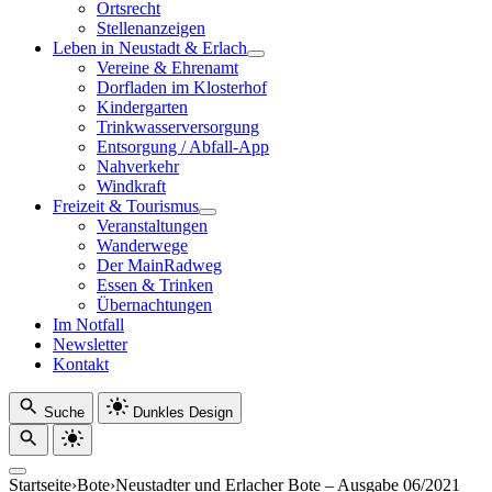
Ortsrecht
Stellenanzeigen
Leben in Neustadt & Erlach
Vereine & Ehrenamt
Dorfladen im Klosterhof
Kindergarten
Trinkwasserversorgung
Entsorgung / Abfall-App
Nahverkehr
Windkraft
Freizeit & Tourismus
Veranstaltungen
Wanderwege
Der MainRadweg
Essen & Trinken
Übernachtungen
Im Notfall
Newsletter
Kontakt
Suche
Dunkles Design
Startseite
›
Bote
›
Neustadter und Erlacher Bote – Ausgabe 06/2021