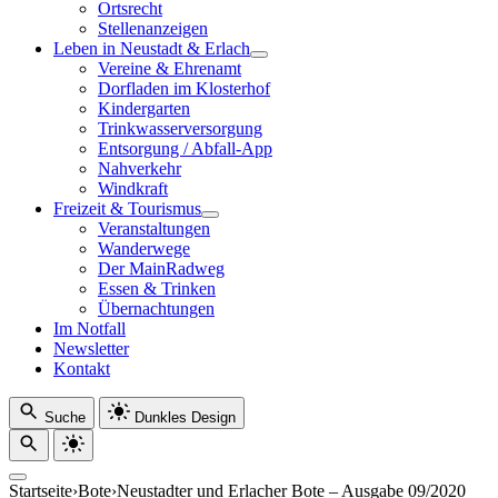
Ortsrecht
Stellenanzeigen
Leben in Neustadt & Erlach
Vereine & Ehrenamt
Dorfladen im Klosterhof
Kindergarten
Trinkwasserversorgung
Entsorgung / Abfall-App
Nahverkehr
Windkraft
Freizeit & Tourismus
Veranstaltungen
Wanderwege
Der MainRadweg
Essen & Trinken
Übernachtungen
Im Notfall
Newsletter
Kontakt
Suche
Dunkles Design
Startseite
›
Bote
›
Neustadter und Erlacher Bote – Ausgabe 09/2020