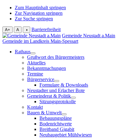
Zum Hauptinhalt springen
Zur Navigation springen
Zur Suche springen
Barrierefreiheit
A+
A
◑
Gemeinde Neustadt a.Main
Gemeinde im Landkreis Main-Spessart
Rathaus
Grußwort des Bürgermeisters
Aktuelles
Bekanntmachungen
Termine
Bürgerservice
Formulare & Downloads
Neustadter und Erlacher Bote
Gemeinderat & Politik
Sitzungsprotokolle
Kontakt
Bauen & Umwelt
Bebauungspläne
Bodenrichtwerte
Breitband Gigabit
Neubaugebiet Mühlwiesen