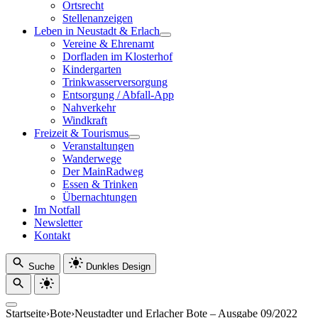
Ortsrecht
Stellenanzeigen
Leben in Neustadt & Erlach
Vereine & Ehrenamt
Dorfladen im Klosterhof
Kindergarten
Trinkwasserversorgung
Entsorgung / Abfall-App
Nahverkehr
Windkraft
Freizeit & Tourismus
Veranstaltungen
Wanderwege
Der MainRadweg
Essen & Trinken
Übernachtungen
Im Notfall
Newsletter
Kontakt
Suche
Dunkles Design
Startseite
›
Bote
›
Neustadter und Erlacher Bote – Ausgabe 09/2022