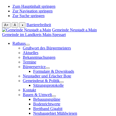
Zum Hauptinhalt springen
Zur Navigation springen
Zur Suche springen
Barrierefreiheit
A+
A
◑
Gemeinde Neustadt a.Main
Gemeinde im Landkreis Main-Spessart
Rathaus
Grußwort des Bürgermeisters
Aktuelles
Bekanntmachungen
Termine
Bürgerservice
Formulare & Downloads
Neustadter und Erlacher Bote
Gemeinderat & Politik
Sitzungsprotokolle
Kontakt
Bauen & Umwelt
Bebauungspläne
Bodenrichtwerte
Breitband Gigabit
Neubaugebiet Mühlwiesen