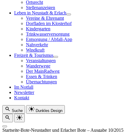
Ortsrecht
Stellenanzeigen
Leben in Neustadt & Erlach
Vereine & Ehrenamt
Dorfladen im Klosterhof
Kindergarten
Trinkwasserversorgung
Entsorgung / Abfall-App
Nahverkehr
Windkraft
Freizeit & Tourismus
Veranstaltungen
Wanderwege
Der MainRadweg
Essen & Trinken
Übernachtungen
Im Notfall
Newsletter
Kontakt
Suche
Dunkles Design
Startseite
›
Bote
›
Neustadter und Erlacher Bote – Ausgabe 10/2015