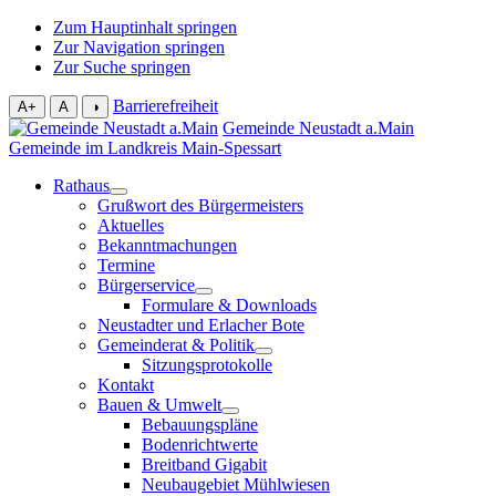
Zum Hauptinhalt springen
Zur Navigation springen
Zur Suche springen
Barrierefreiheit
A+
A
◑
Gemeinde Neustadt a.Main
Gemeinde im Landkreis Main-Spessart
Rathaus
Grußwort des Bürgermeisters
Aktuelles
Bekanntmachungen
Termine
Bürgerservice
Formulare & Downloads
Neustadter und Erlacher Bote
Gemeinderat & Politik
Sitzungsprotokolle
Kontakt
Bauen & Umwelt
Bebauungspläne
Bodenrichtwerte
Breitband Gigabit
Neubaugebiet Mühlwiesen