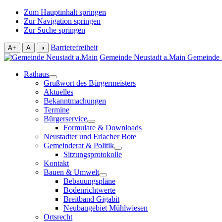
Zum Hauptinhalt springen
Zur Navigation springen
Zur Suche springen
Barrierefreiheit
A+
A
◑
Gemeinde Neustadt a.Main
Gemeinde 
Rathaus
Grußwort des Bürgermeisters
Aktuelles
Bekanntmachungen
Termine
Bürgerservice
Formulare & Downloads
Neustadter und Erlacher Bote
Gemeinderat & Politik
Sitzungsprotokolle
Kontakt
Bauen & Umwelt
Bebauungspläne
Bodenrichtwerte
Breitband Gigabit
Neubaugebiet Mühlwiesen
Ortsrecht