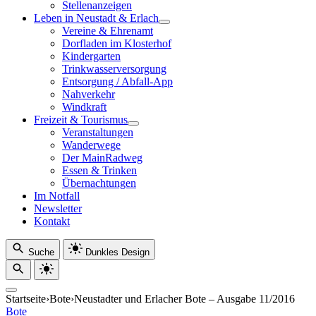
Stellenanzeigen
Leben in Neustadt & Erlach
Vereine & Ehrenamt
Dorfladen im Klosterhof
Kindergarten
Trinkwasserversorgung
Entsorgung / Abfall-App
Nahverkehr
Windkraft
Freizeit & Tourismus
Veranstaltungen
Wanderwege
Der MainRadweg
Essen & Trinken
Übernachtungen
Im Notfall
Newsletter
Kontakt
Suche
Dunkles Design
Startseite
›
Bote
›
Neustadter und Erlacher Bote – Ausgabe 11/2016
Bote