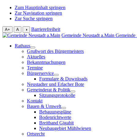
Zum Hauptinhalt springen
Zur Navigation springen
Zur Suche springen
Barrierefreiheit
A+
A
◑
Gemeinde Neustadt a.Main
Gemeinde 
Rathaus
Grußwort des Bürgermeisters
Aktuelles
Bekanntmachungen
Termine
Bürgerservice
Formulare & Downloads
Neustadter und Erlacher Bote
Gemeinderat & Politik
Sitzungsprotokolle
Kontakt
Bauen & Umwelt
Bebauungspläne
Bodenrichtwerte
Breitband Gigabit
Neubaugebiet Mühlwiesen
Ortsrecht