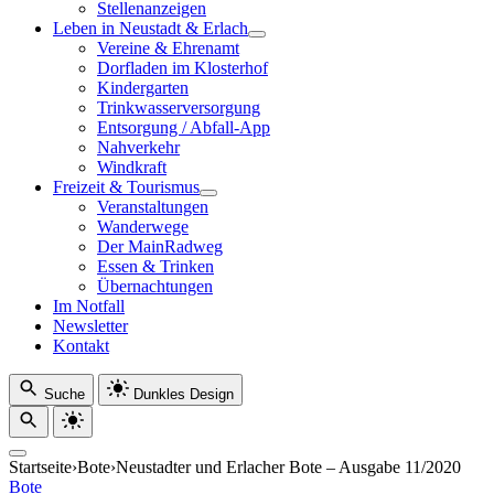
Stellenanzeigen
Leben in Neustadt & Erlach
Vereine & Ehrenamt
Dorfladen im Klosterhof
Kindergarten
Trinkwasserversorgung
Entsorgung / Abfall-App
Nahverkehr
Windkraft
Freizeit & Tourismus
Veranstaltungen
Wanderwege
Der MainRadweg
Essen & Trinken
Übernachtungen
Im Notfall
Newsletter
Kontakt
Suche
Dunkles Design
Startseite
›
Bote
›
Neustadter und Erlacher Bote – Ausgabe 11/2020
Bote