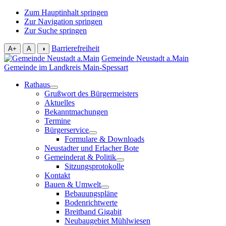
Zum Hauptinhalt springen
Zur Navigation springen
Zur Suche springen
Barrierefreiheit
A+
A
◑
Gemeinde Neustadt a.Main
Gemeinde im Landkreis Main-Spessart
Rathaus
Grußwort des Bürgermeisters
Aktuelles
Bekanntmachungen
Termine
Bürgerservice
Formulare & Downloads
Neustadter und Erlacher Bote
Gemeinderat & Politik
Sitzungsprotokolle
Kontakt
Bauen & Umwelt
Bebauungspläne
Bodenrichtwerte
Breitband Gigabit
Neubaugebiet Mühlwiesen