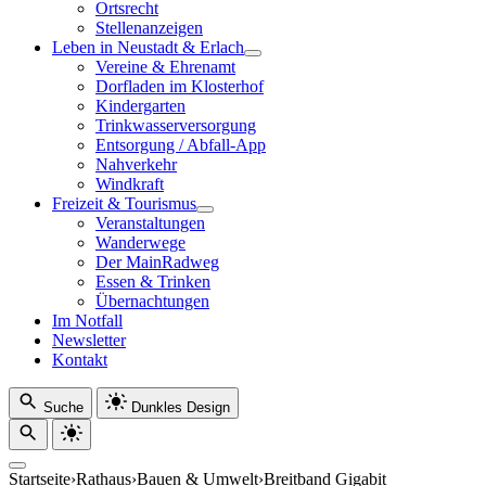
Ortsrecht
Stellenanzeigen
Leben in Neustadt & Erlach
Vereine & Ehrenamt
Dorfladen im Klosterhof
Kindergarten
Trinkwasserversorgung
Entsorgung / Abfall-App
Nahverkehr
Windkraft
Freizeit & Tourismus
Veranstaltungen
Wanderwege
Der MainRadweg
Essen & Trinken
Übernachtungen
Im Notfall
Newsletter
Kontakt
Suche
Dunkles Design
Startseite
›
Rathaus
›
Bauen & Umwelt
›
Breitband Gigabit