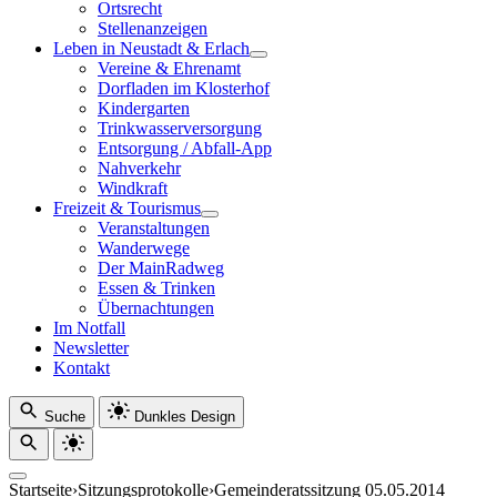
Ortsrecht
Stellenanzeigen
Leben in Neustadt & Erlach
Vereine & Ehrenamt
Dorfladen im Klosterhof
Kindergarten
Trinkwasserversorgung
Entsorgung / Abfall-App
Nahverkehr
Windkraft
Freizeit & Tourismus
Veranstaltungen
Wanderwege
Der MainRadweg
Essen & Trinken
Übernachtungen
Im Notfall
Newsletter
Kontakt
Suche
Dunkles Design
Startseite
›
Sitzungsprotokolle
›
Gemeinderatssitzung 05.05.2014