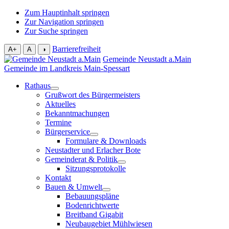
Zum Hauptinhalt springen
Zur Navigation springen
Zur Suche springen
Barrierefreiheit
A+
A
◑
Gemeinde Neustadt a.Main
Gemeinde im Landkreis Main-Spessart
Rathaus
Grußwort des Bürgermeisters
Aktuelles
Bekanntmachungen
Termine
Bürgerservice
Formulare & Downloads
Neustadter und Erlacher Bote
Gemeinderat & Politik
Sitzungsprotokolle
Kontakt
Bauen & Umwelt
Bebauungspläne
Bodenrichtwerte
Breitband Gigabit
Neubaugebiet Mühlwiesen