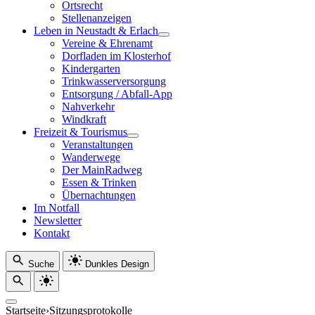
Ortsrecht
Stellenanzeigen
Leben in Neustadt & Erlach
Vereine & Ehrenamt
Dorfladen im Klosterhof
Kindergarten
Trinkwasserversorgung
Entsorgung / Abfall-App
Nahverkehr
Windkraft
Freizeit & Tourismus
Veranstaltungen
Wanderwege
Der MainRadweg
Essen & Trinken
Übernachtungen
Im Notfall
Newsletter
Kontakt
Suche
Dunkles Design
Startseite
›
Sitzungsprotokolle