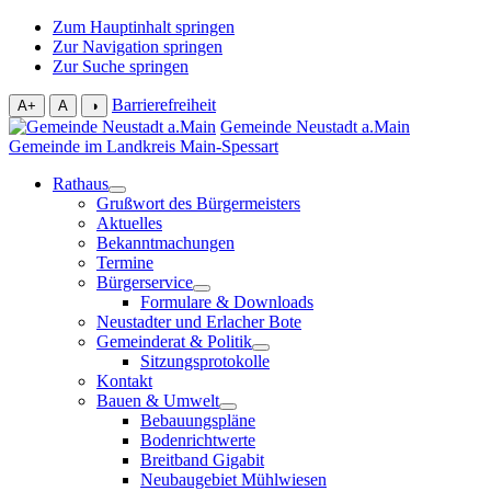
Zum Hauptinhalt springen
Zur Navigation springen
Zur Suche springen
Barrierefreiheit
A+
A
◑
Gemeinde Neustadt a.Main
Gemeinde im Landkreis Main-Spessart
Rathaus
Grußwort des Bürgermeisters
Aktuelles
Bekanntmachungen
Termine
Bürgerservice
Formulare & Downloads
Neustadter und Erlacher Bote
Gemeinderat & Politik
Sitzungsprotokolle
Kontakt
Bauen & Umwelt
Bebauungspläne
Bodenrichtwerte
Breitband Gigabit
Neubaugebiet Mühlwiesen