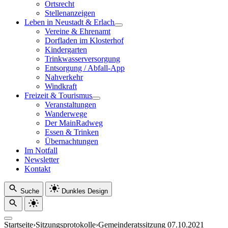
Ortsrecht
Stellenanzeigen
Leben in Neustadt & Erlach
Vereine & Ehrenamt
Dorfladen im Klosterhof
Kindergarten
Trinkwasserversorgung
Entsorgung / Abfall-App
Nahverkehr
Windkraft
Freizeit & Tourismus
Veranstaltungen
Wanderwege
Der MainRadweg
Essen & Trinken
Übernachtungen
Im Notfall
Newsletter
Kontakt
Suche
Dunkles Design
Startseite
›
Sitzungsprotokolle
›
Gemeinderatssitzung 07.10.2021