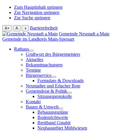
Zum Hauptinhalt springen
Zur Navigation springen
Zur Suche springen
Barrierefreiheit
A+
A
◑
Gemeinde Neustadt a.Main
Gemeinde im Landkreis Main-Spessart
Rathaus
Grußwort des Bürgermeisters
Aktuelles
Bekanntmachungen
Termine
Bürgerservice
Formulare & Downloads
Neustadter und Erlacher Bote
Gemeinderat & Politik
Sitzungsprotokolle
Kontakt
Bauen & Umwelt
Bebauungspläne
Bodenrichtwerte
Breitband Gigabit
Neubaugebiet Mühlwiesen