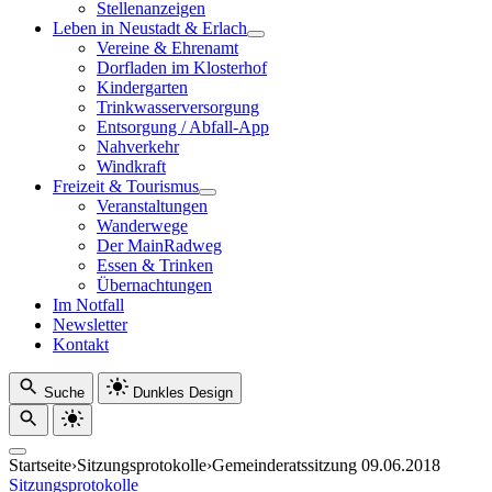
Stellenanzeigen
Leben in Neustadt & Erlach
Vereine & Ehrenamt
Dorfladen im Klosterhof
Kindergarten
Trinkwasserversorgung
Entsorgung / Abfall-App
Nahverkehr
Windkraft
Freizeit & Tourismus
Veranstaltungen
Wanderwege
Der MainRadweg
Essen & Trinken
Übernachtungen
Im Notfall
Newsletter
Kontakt
Suche
Dunkles Design
Startseite
›
Sitzungsprotokolle
›
Gemeinderatssitzung 09.06.2018
Sitzungsprotokolle