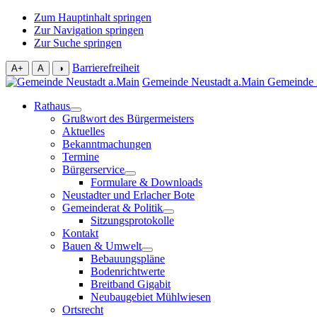
Zum Hauptinhalt springen
Zur Navigation springen
Zur Suche springen
Barrierefreiheit
A+
A
◑
Gemeinde Neustadt a.Main
Gemeinde 
Rathaus
Grußwort des Bürgermeisters
Aktuelles
Bekanntmachungen
Termine
Bürgerservice
Formulare & Downloads
Neustadter und Erlacher Bote
Gemeinderat & Politik
Sitzungsprotokolle
Kontakt
Bauen & Umwelt
Bebauungspläne
Bodenrichtwerte
Breitband Gigabit
Neubaugebiet Mühlwiesen
Ortsrecht