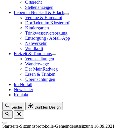
Ortsrecht
Stellenanzeigen
Leben in Neustadt & Erlach
Vereine & Ehrenamt
Dorfladen im Klosterhof
Kindergarten
Trinkwasserversorgung
Entsorgung / Abfall-App
Nahverkehr
Windkraft
Freizeit & Tourismus
Veranstaltungen
Wanderwege
Der MainRadweg
Essen & Trinken
Übernachtungen
Im Notfall
Newsletter
Kontakt
Suche
Dunkles Design
Startseite
›
Sitzungsprotokolle
›
Gemeinderatssitzung 16.09.2021