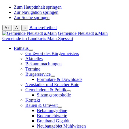
Zum Hauptinhalt springen
Zur Navigation springen
Zur Suche springen
Barrierefreiheit
A+
A
◑
Gemeinde Neustadt a.Main
Gemeinde im Landkreis Main-Spessart
Rathaus
Grußwort des Bürgermeisters
Aktuelles
Bekanntmachungen
Termine
Bürgerservice
Formulare & Downloads
Neustadter und Erlacher Bote
Gemeinderat & Politik
Sitzungsprotokolle
Kontakt
Bauen & Umwelt
Bebauungspläne
Bodenrichtwerte
Breitband Gigabit
Neubaugebiet Mühlwiesen