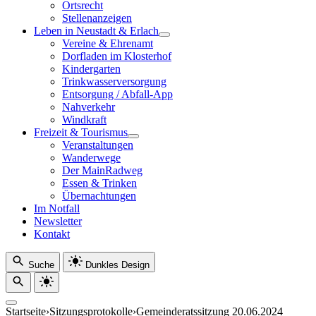
Ortsrecht
Stellenanzeigen
Leben in Neustadt & Erlach
Vereine & Ehrenamt
Dorfladen im Klosterhof
Kindergarten
Trinkwasserversorgung
Entsorgung / Abfall-App
Nahverkehr
Windkraft
Freizeit & Tourismus
Veranstaltungen
Wanderwege
Der MainRadweg
Essen & Trinken
Übernachtungen
Im Notfall
Newsletter
Kontakt
Suche
Dunkles Design
Startseite
›
Sitzungsprotokolle
›
Gemeinderatssitzung 20.06.2024