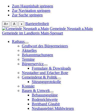
Zum Hauptinhalt springen
Zur Navigation springen
Zur Suche springen
Barrierefreiheit
A+
A
◑
Gemeinde Neustadt a.Main
Gemeinde im Landkreis Main-Spessart
Rathaus
Grußwort des Bürgermeisters
Aktuelles
Bekanntmachungen
Termine
Bürgerservice
Formulare & Downloads
Neustadter und Erlacher Bote
Gemeinderat & Politik
Sitzungsprotokolle
Kontakt
Bauen & Umwelt
Bebauungspläne
Bodenrichtwerte
Breitband Gigabit
Neubaugebiet Mühlwiesen