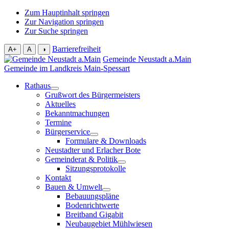
Zum Hauptinhalt springen
Zur Navigation springen
Zur Suche springen
Barrierefreiheit
A+
A
◑
Gemeinde Neustadt a.Main
Gemeinde im Landkreis Main-Spessart
Rathaus
Grußwort des Bürgermeisters
Aktuelles
Bekanntmachungen
Termine
Bürgerservice
Formulare & Downloads
Neustadter und Erlacher Bote
Gemeinderat & Politik
Sitzungsprotokolle
Kontakt
Bauen & Umwelt
Bebauungspläne
Bodenrichtwerte
Breitband Gigabit
Neubaugebiet Mühlwiesen