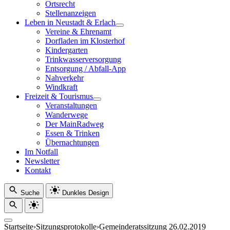
Ortsrecht
Stellenanzeigen
Leben in Neustadt & Erlach
Vereine & Ehrenamt
Dorfladen im Klosterhof
Kindergarten
Trinkwasserversorgung
Entsorgung / Abfall-App
Nahverkehr
Windkraft
Freizeit & Tourismus
Veranstaltungen
Wanderwege
Der MainRadweg
Essen & Trinken
Übernachtungen
Im Notfall
Newsletter
Kontakt
Suche
Dunkles Design
Startseite
›
Sitzungsprotokolle
›
Gemeinderatssitzung 26.02.2019