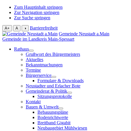
Zum Hauptinhalt springen
Zur Navigation springen
Zur Suche springen
Barrierefreiheit
A+
A
◑
Gemeinde Neustadt a.Main
Gemeinde im Landkreis Main-Spessart
Rathaus
Grußwort des Bürgermeisters
Aktuelles
Bekanntmachungen
Termine
Bürgerservice
Formulare & Downloads
Neustadter und Erlacher Bote
Gemeinderat & Politik
Sitzungsprotokolle
Kontakt
Bauen & Umwelt
Bebauungspläne
Bodenrichtwerte
Breitband Gigabit
Neubaugebiet Mühlwiesen