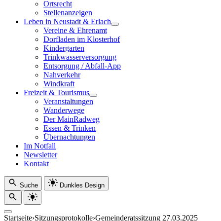
Ortsrecht
Stellenanzeigen
Leben in Neustadt & Erlach
Vereine & Ehrenamt
Dorfladen im Klosterhof
Kindergarten
Trinkwasserversorgung
Entsorgung / Abfall-App
Nahverkehr
Windkraft
Freizeit & Tourismus
Veranstaltungen
Wanderwege
Der MainRadweg
Essen & Trinken
Übernachtungen
Im Notfall
Newsletter
Kontakt
Suche
Dunkles Design
Startseite
›
Sitzungsprotokolle
›
Gemeinderatssitzung 27.03.2025