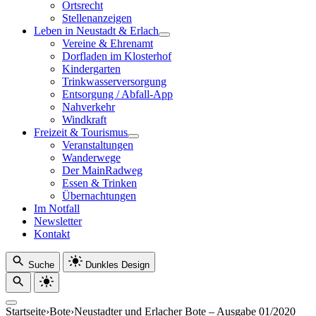
Ortsrecht
Stellenanzeigen
Leben in Neustadt & Erlach
Vereine & Ehrenamt
Dorfladen im Klosterhof
Kindergarten
Trinkwasserversorgung
Entsorgung / Abfall-App
Nahverkehr
Windkraft
Freizeit & Tourismus
Veranstaltungen
Wanderwege
Der MainRadweg
Essen & Trinken
Übernachtungen
Im Notfall
Newsletter
Kontakt
Suche
Dunkles Design
Startseite
›
Bote
›
Neustadter und Erlacher Bote – Ausgabe 01/2020