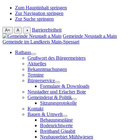
Zum Hauptinhalt springen
Zur Navigation springen
Zur Suche springen
Barrierefreiheit
A+
A
◑
Gemeinde Neustadt a.Main
Gemeinde im Landkreis Main-Spessart
Rathaus
Grußwort des Bürgermeisters
Aktuelles
Bekanntmachungen
Termine
Bürgerservice
Formulare & Downloads
Neustadter und Erlacher Bote
Gemeinderat & Politik
Sitzungsprotokolle
Kontakt
Bauen & Umwelt
Bebauungspläne
Bodenrichtwerte
Breitband Gigabit
Neubaugebiet Mühlwiesen