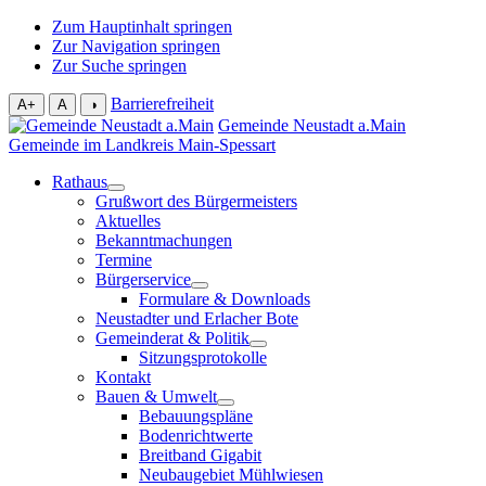
Zum Hauptinhalt springen
Zur Navigation springen
Zur Suche springen
Barrierefreiheit
A+
A
◑
Gemeinde Neustadt a.Main
Gemeinde im Landkreis Main-Spessart
Rathaus
Grußwort des Bürgermeisters
Aktuelles
Bekanntmachungen
Termine
Bürgerservice
Formulare & Downloads
Neustadter und Erlacher Bote
Gemeinderat & Politik
Sitzungsprotokolle
Kontakt
Bauen & Umwelt
Bebauungspläne
Bodenrichtwerte
Breitband Gigabit
Neubaugebiet Mühlwiesen