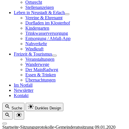
Ortsrecht
Stellenanzeigen
Leben in Neustadt & Erlach
Vereine & Ehrenamt
Dorfladen im Klosterhof
Kindergarten
Trinkwasserversorgung
Entsorgung / Abfall-App
Nahverkehr
Windkraft
Freizeit & Tourismus
Veranstaltungen
Wanderwege
Der MainRadweg
Essen & Trinken
Übernachtungen
Im Notfall
Newsletter
Kontakt
Suche
Dunkles Design
Startseite
›
Sitzungsprotokolle
›
Gemeinderatssitzung 09.01.2020