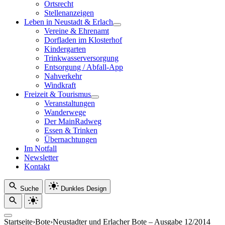
Ortsrecht
Stellenanzeigen
Leben in Neustadt & Erlach
Vereine & Ehrenamt
Dorfladen im Klosterhof
Kindergarten
Trinkwasserversorgung
Entsorgung / Abfall-App
Nahverkehr
Windkraft
Freizeit & Tourismus
Veranstaltungen
Wanderwege
Der MainRadweg
Essen & Trinken
Übernachtungen
Im Notfall
Newsletter
Kontakt
Suche
Dunkles Design
Startseite
›
Bote
›
Neustadter und Erlacher Bote – Ausgabe 12/2014