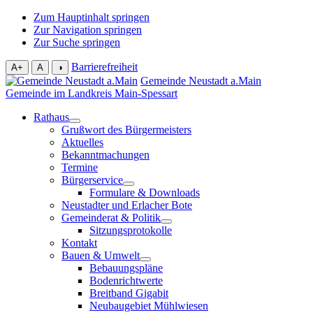
Zum Hauptinhalt springen
Zur Navigation springen
Zur Suche springen
Barrierefreiheit
A+
A
◑
Gemeinde Neustadt a.Main
Gemeinde im Landkreis Main-Spessart
Rathaus
Grußwort des Bürgermeisters
Aktuelles
Bekanntmachungen
Termine
Bürgerservice
Formulare & Downloads
Neustadter und Erlacher Bote
Gemeinderat & Politik
Sitzungsprotokolle
Kontakt
Bauen & Umwelt
Bebauungspläne
Bodenrichtwerte
Breitband Gigabit
Neubaugebiet Mühlwiesen