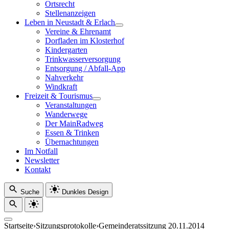
Ortsrecht
Stellenanzeigen
Leben in Neustadt & Erlach
Vereine & Ehrenamt
Dorfladen im Klosterhof
Kindergarten
Trinkwasserversorgung
Entsorgung / Abfall-App
Nahverkehr
Windkraft
Freizeit & Tourismus
Veranstaltungen
Wanderwege
Der MainRadweg
Essen & Trinken
Übernachtungen
Im Notfall
Newsletter
Kontakt
Suche
Dunkles Design
Startseite
›
Sitzungsprotokolle
›
Gemeinderatssitzung 20.11.2014