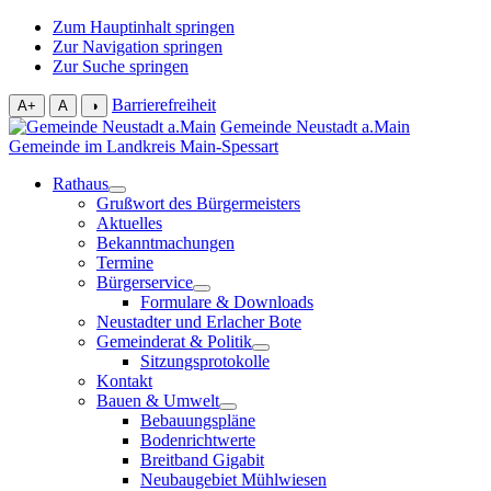
Zum Hauptinhalt springen
Zur Navigation springen
Zur Suche springen
Barrierefreiheit
A+
A
◑
Gemeinde Neustadt a.Main
Gemeinde im Landkreis Main-Spessart
Rathaus
Grußwort des Bürgermeisters
Aktuelles
Bekanntmachungen
Termine
Bürgerservice
Formulare & Downloads
Neustadter und Erlacher Bote
Gemeinderat & Politik
Sitzungsprotokolle
Kontakt
Bauen & Umwelt
Bebauungspläne
Bodenrichtwerte
Breitband Gigabit
Neubaugebiet Mühlwiesen